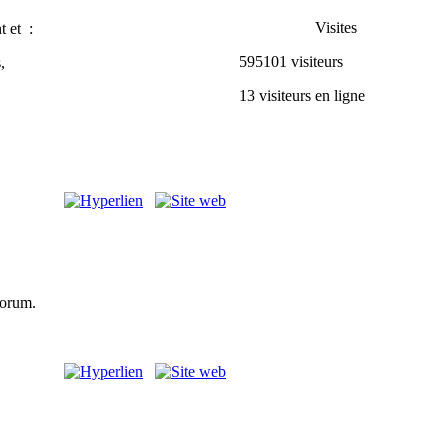
Visites
t et :
595101 visiteurs
s,
13 visiteurs en ligne
forum.