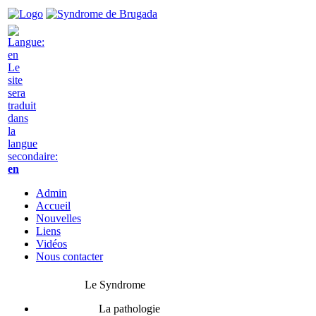
Le
site
sera
traduit
dans
la
langue
secondaire:
en
Admin
Accueil
Nouvelles
Liens
Vidéos
Nous contacter
Le Syndrome
La pathologie