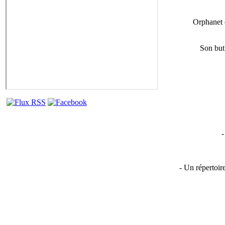
Orphanet e
Son but 
-
- Un répertoire